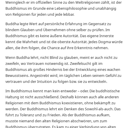
Wenngleich er im offiziellen Sinne zu den Weltreligionen zählt, ist der
Buddhismus im Grunde eine Lebensphilosophie und unabhängig
von Religionen für jeden und jede lebbar.
Buddha legte Wert auf persönliche Erfahrung im Gegensatz zu
blindem Glauben und Übernehmen ohne selber zu prüfen. Im
Buddhismus gibt es keine äußere Autorität. Das eigene Innerste
kennt die Wahrheit und ist die oberste Autorität. Jedes Dogma würde
allen, die ihm folgen, die Chance auf ihre Erkenntnis nehmen.
Wenn Buddha lehrt, nicht Blind zu glauben, meint er auch nicht zu
zweifeln, wo Vertrauen notwendig ist. Zweifelsucht gilt im
Buddhismus als großes Hindernis bei der Entwicklung eines wachen
Bewusstseins. Angestrebt wird, im täglichen Leben seinem Gefühl zu
vertrauen und der Intuition zu folgen bzw. sie zu entwickeln.
Im Buddhismus kennt man kein entweder – oder. Die buddhistische
Haltung ist nicht ausschließend. Deshalb können auch alle anderen
Religionen mit dem Buddhismus koexistieren, ohne bekämpft zu
werden. Der Buddhismus lehrt ein Denken des Sowohl-als-auch. Das
führt zu Toleranz und zu Frieden. Als der Buddhismus aufkam,
musste niemand den alten Religionen abschwören, um zum
Buddhismus überzutreten. Es kam zu einer Verbindung von alten