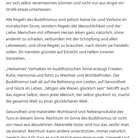
vor sich selbst verantworten können und nicht nur aus Angst vor
Strafe etwas unterlassen.
Alle Regeln des Buddhismus sind jedoch keine Ge- und Verbote im
moralischen Sinne, sondern Regeln der Menschlichkeit und der
Liebe. Menschen mit offenem Herzen leben ganz natürlich, ohne
anderen zu schaden, verbunden mit der Schöpfung und allen
Lebewesen, und ohne Regeln zu brauchen, nach denen sie handeln
sollen. Ihr Handeln gründet auf Einsicht und tiefem inneren
Verstehen.
„Heilsames“ Verhalten im buddhistischen Sinne erzeugt Frieden,
Ruhe, Harmonie und führt zu Weisheit und Wohlbefinden. Der
Buddhismus zielt ab auf die Befreiung von Leiden, auf Gesundheit
und Glück im Leben. „Mögen alle Wesen glücklich sein“ betrifft auch
das eigene Selbst, denn jeder Mensch, der selbst glücklich ist, macht
die gesamte Welt zu einer glücklicheren Welt.
Gesundheit und materieller Wohlstand sind Nebenprodukte des
Tuns in diesem Sinne. Reichtum im Sinne des Buddhismus ist nicht
von Haus aus abzulehnen. Materielle Güter sind nur das, wofür man
sie einsetzt. Reichtum kann andere unterstützen, immer natürlich
gesetzt den Fall, dass er auch ehrlich erworben wurde. Generell sind