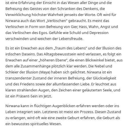
ist eine Erfahrung der Einsicht in das Wesen aller Dinge und die
Befreiung des Geistes von den Schranken des Denkens, die
Verwirklichung höchster Wahrheit jenseits der Worte. Oft wird für
Nirwana auch das Wort „Verlöschen“ gebraucht. Es meint das
Verlöschen in Form von Befreiung von Gier, Hass, Wahn, Angst und
das Verlöschen des Egos. Gefühle wie Schuld und Depression
verschwinden und weichen der Lebensfreude.
Es ist ein Erwachen aus dem „Traum des Lebens“ und der Illusion des
irdischen Daseins. Das Alltagsbewusstsein wird verlassen, es folgt ein
Erwachen auf einer „höheren Ebene“, die einen Blickwinkel bietet, aus
dem alle Zusammenhänge plötzlich klar werden. Die Nebel und
Schleier der Illusion (Maya) haben sich gelichtet. Nirwana ist ein
transzendenter Zustand der inneren Befreiung, der Glückseligkeit
und des Friedens sowie der allumfassenden Liebe. Er leuchtet aus
klaren strahlenden Augen, den Zeichen einer geläuterten Seele, und
ist ein Präsent-Sein im Jetzt.
Nirwana kann in flüchtigen Augenblicken erfahren werden oder ins
Leben integriert sein. Letzteres ist meist ein Prozess. Diesen Zustand
zu erlangen, wird oft wie eine zweite Geburt erfahren, die Geburt als
ein bewusstes spirituelles Wesen.