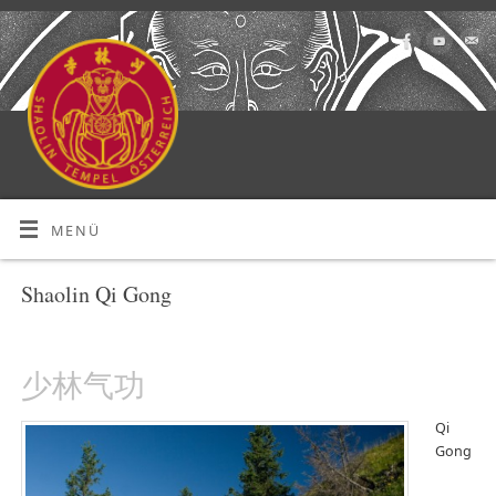
MENÜ
Shaolin Qi Gong
少林气功
Qi
Gong