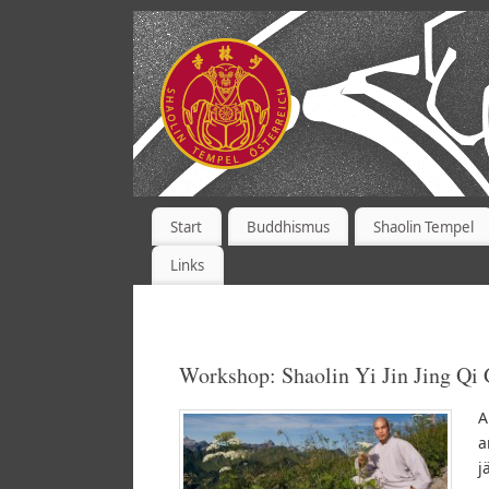
Start
Buddhismus
Shaolin Tempel
Links
Workshop: Shaolin Yi Jin Jing Qi 
A
a
j