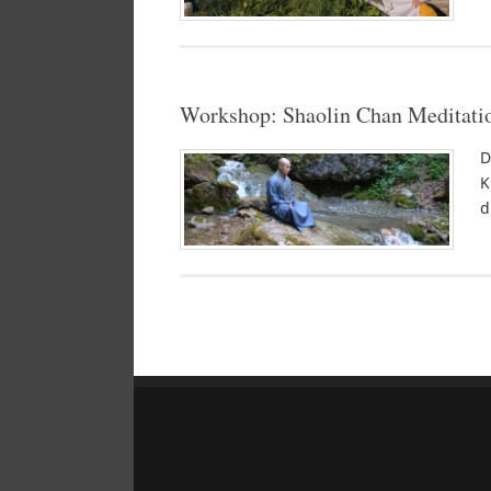
Workshop: Shaolin Chan Meditatio
D
K
d