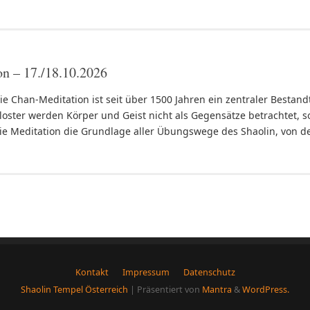
n – 17./18.10.2026
ie Chan-Meditation ist seit über 1500 Jahren ein zentraler Bestandt
loster werden Körper und Geist nicht als Gegensätze betrachtet, son
ie Meditation die Grundlage aller Übungswege des Shaolin, von d
Kontakt
Impressum
Datenschutz
Shaolin Tempel Österreich
| Präsentiert von
Mantra
&
WordPress.